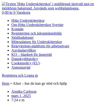
0,00
kr
0
Varukorg
Hitta Undersköterskor
Om Hitta Undersköterskor Sverige
Kontakt
Registrering och inloggningshjälp
Stödfunktioner
Mötesplatsen för Undersköterskor
Rekryterings-plattform för arbetsgivare
Användarvillkor
KO – blankett för ångerrätt
Dataskyddspolicy
Cookiepolicy (EU)
Annonsavtal
Registrera och Logga in
Hem
»
Afasi – hur du kan ge stöd och hjälp
Annika Carlsson
mars 1, 2025
7:24 e m