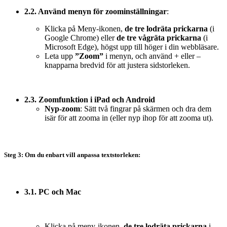
2.2. Använd menyn för zoominställningar
:
Klicka på Meny-ikonen,
de tre lodräta prickarna
(i
Google Chrome) eller
de tre vågräta prickarna
(i
Microsoft Edge), högst upp till höger i din webbläsare.
Leta upp
”Zoom”
i menyn, och använd + eller –
knapparna bredvid för att justera sidstorleken.
2.3. Zoomfunktion i iPad och Android
Nyp-zoom
: Sätt två fingrar på skärmen och dra dem
isär för att zooma in (eller nyp ihop för att zooma ut).
Steg 3: Om du enbart vill anpassa textstorleken
:
3.1. PC och Mac
Klicka på meny-ikonen,
de tre lodräta prickarna
i