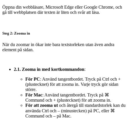
Öppna din webbläsare, Microsoft Edge eller Google Chrome, och
gå till webbplatsen där texten är liten och svår att läsa.
Steg 2: Zooma in
När du zoomar in ökar inte bara textstorleken utan även andra
element på sidan.
2.1. Zooma in med kortkommandon
:
För PC
: Använd tangentbordet. Tryck på Ctrl och +
(plustecknet) för att zooma in. Varje tryck gör sidan
större.
För Mac
: Använd tangentbordet. Tryck på ⌘
Command och + (plustecknet) för att zooma in.
För att zooma ut
och återgå till standardstorlek kan du
använda Ctrl och – (minustecken) på PC, eller ⌘
Command och – på Mac.