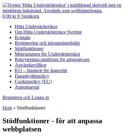
0,00
kr
0
Varukorg
Hitta Undersköterskor
Om Hitta Undersköterskor Sverige
Kontakt
Registrering och inloggningshjälp
Stödfunktioner
Mötesplatsen för Undersköterskor
Rekryterings-plattform för arbetsgivare
Användarvillkor
KO – blankett för ångerrätt
Dataskyddspolicy
Cookiepolicy (EU)
Annonsavtal
Registrera och Logga in
Hem
»
Stödfunktioner
Stödfunktioner - för att anpassa
webbplatsen