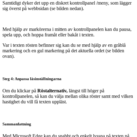
Samtidigt dyker det upp en diskret kontrollpanel /meny, som lägger
sig överst på webbsidan (se bilden nedan).
Med hjälp av markörerna i mitten av kontrollpanelen kan du pausa,
spela upp, och hoppa framåt eller bakåt i texten.
Var i texten rösten befinner sig kan du se med hjälp av en gråblå
markering och en gul markering på det aktuella ordet (se bilden
ovan).
Steg 4: Anpassa läsinställningarna
Om du klickar på
Röstalternativ,
längst till höger på
kontrollpanelen, så kan du välja mellan olika röster samt med vilken
hastighet du vill få texten uppläst.
Sammanfattning
Med Microsoft Edge kan du snabbt och enkelt lyssna på texten på