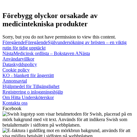
Förebygg olyckor orsakade av
medicintekniska produkter
Sorry, but you do not have permission to view this content.
Föregående
Föregående
Självundersökning av brösten – en viktig
rutin för tidig upptäckt
Nästa
Medicinsk ordlista – Bokstaven A
Nästa
Användarvillkor
Dataskyddspolicy
Cookie policy
KO - blankett för ångerrätt
Annonsavtal
Hjälpmedel för Tillgänglighet
Registrering o inloggningshjälp
Om Hitta Undersköterskor
Kontakta oss
Facebook