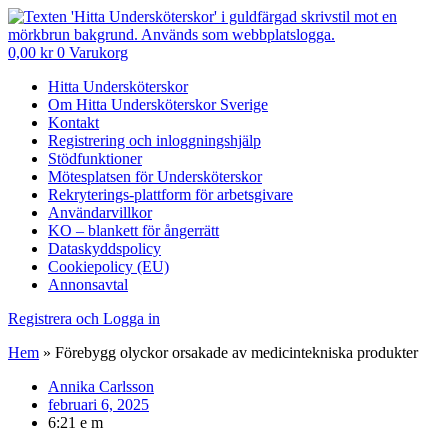
0,00
kr
0
Varukorg
Hitta Undersköterskor
Om Hitta Undersköterskor Sverige
Kontakt
Registrering och inloggningshjälp
Stödfunktioner
Mötesplatsen för Undersköterskor
Rekryterings-plattform för arbetsgivare
Användarvillkor
KO – blankett för ångerrätt
Dataskyddspolicy
Cookiepolicy (EU)
Annonsavtal
Registrera och Logga in
Hem
»
Förebygg olyckor orsakade av medicintekniska produkter
Annika Carlsson
februari 6, 2025
6:21 e m