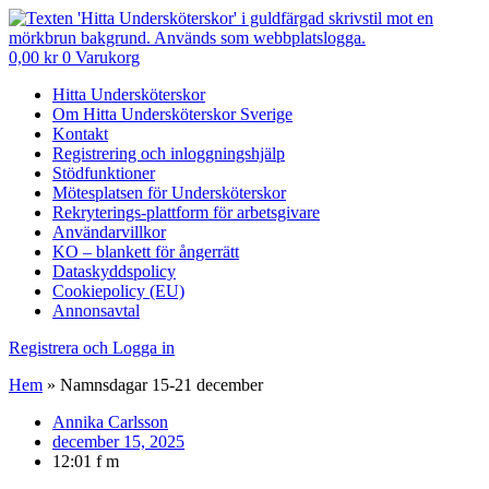
0,00
kr
0
Varukorg
Hitta Undersköterskor
Om Hitta Undersköterskor Sverige
Kontakt
Registrering och inloggningshjälp
Stödfunktioner
Mötesplatsen för Undersköterskor
Rekryterings-plattform för arbetsgivare
Användarvillkor
KO – blankett för ångerrätt
Dataskyddspolicy
Cookiepolicy (EU)
Annonsavtal
Registrera och Logga in
Hem
»
Namnsdagar 15-21 december
Annika Carlsson
december 15, 2025
12:01 f m