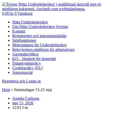
0,00
kr
0
Varukorg
Hitta Undersköterskor
Om Hitta Undersköterskor Sverige
Kontakt
Registrering och inloggningshjälp
Stödfunktioner
Mötesplatsen för Undersköterskor
Rekryterings-plattform för arbetsgivare
Användarvillkor
KO – blankett för ångerrätt
Dataskyddspolicy
Cookiepolicy (EU)
Annonsavtal
Registrera och Logga in
Hem
»
Namnsdagar 15-21 maj
Annika Carlsson
maj 15, 2026
12:01 f m