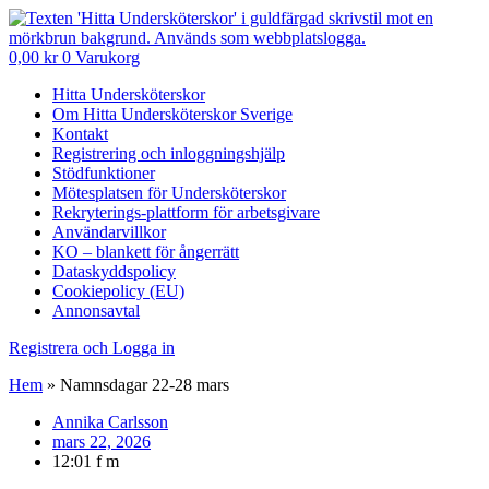
0,00
kr
0
Varukorg
Hitta Undersköterskor
Om Hitta Undersköterskor Sverige
Kontakt
Registrering och inloggningshjälp
Stödfunktioner
Mötesplatsen för Undersköterskor
Rekryterings-plattform för arbetsgivare
Användarvillkor
KO – blankett för ångerrätt
Dataskyddspolicy
Cookiepolicy (EU)
Annonsavtal
Registrera och Logga in
Hem
»
Namnsdagar 22-28 mars
Annika Carlsson
mars 22, 2026
12:01 f m