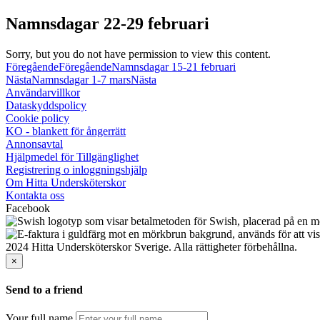
Namnsdagar 22-29 februari
Sorry, but you do not have permission to view this content.
Föregående
Föregående
Namnsdagar 15-21 februari
Nästa
Namnsdagar 1-7 mars
Nästa
Användarvillkor
Dataskyddspolicy
Cookie policy
KO - blankett för ångerrätt
Annonsavtal
Hjälpmedel för Tillgänglighet
Registrering o inloggningshjälp
Om Hitta Undersköterskor
Kontakta oss
Facebook
2024 Hitta Undersköterskor Sverige. Alla rättigheter förbehållna.
×
Send to a friend
Your full name