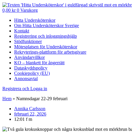
0,00
kr
0
Varukorg
Hitta Undersköterskor
Om Hitta Undersköterskor Sverige
Kontakt
Registrering och inloggningshjälp
Stödfunktioner
Mötesplatsen för Undersköterskor
Rekryterings-plattform för arbetsgivare
Användarvillkor
KO – blankett för ångerrätt
Dataskyddspolicy
Cookiepolicy (EU)
Annonsavtal
Registrera och Logga in
Hem
»
Namnsdagar 22-29 februari
Annika Carlsson
februari 22, 2026
12:01 f m