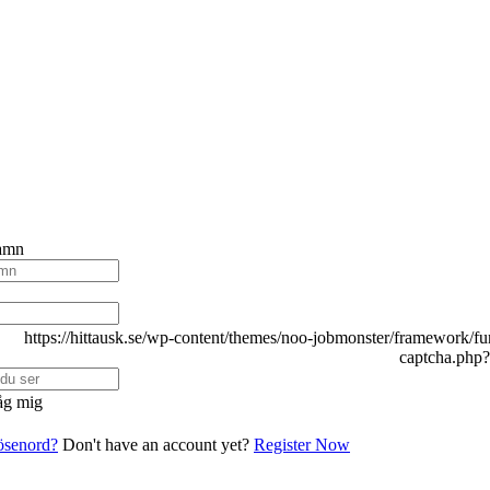
amn
g mig
lösenord?
Don't have an account yet?
Register Now