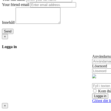
Your friend email
Innehåll
Send
×
Logga in
Användarn
Lösenord
Kom ihå
Logga in
Glömt ditt 
×