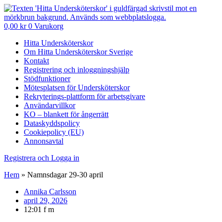
0,00
kr
0
Varukorg
Hitta Undersköterskor
Om Hitta Undersköterskor Sverige
Kontakt
Registrering och inloggningshjälp
Stödfunktioner
Mötesplatsen för Undersköterskor
Rekryterings-plattform för arbetsgivare
Användarvillkor
KO – blankett för ångerrätt
Dataskyddspolicy
Cookiepolicy (EU)
Annonsavtal
Registrera och Logga in
Hem
»
Namnsdagar 29-30 april
Annika Carlsson
april 29, 2026
12:01 f m