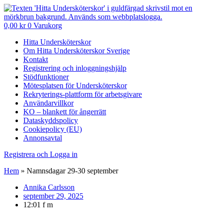
0,00
kr
0
Varukorg
Hitta Undersköterskor
Om Hitta Undersköterskor Sverige
Kontakt
Registrering och inloggningshjälp
Stödfunktioner
Mötesplatsen för Undersköterskor
Rekryterings-plattform för arbetsgivare
Användarvillkor
KO – blankett för ångerrätt
Dataskyddspolicy
Cookiepolicy (EU)
Annonsavtal
Registrera och Logga in
Hem
»
Namnsdagar 29-30 september
Annika Carlsson
september 29, 2025
12:01 f m