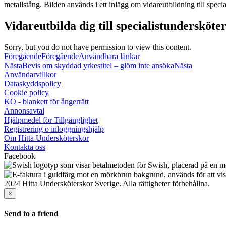
Vidareutbilda dig till specialistundersköte
Sorry, but you do not have permission to view this content.
Föregående
Föregående
Användbara länkar
Nästa
Bevis om skyddad yrkestitel – glöm inte ansöka
Nästa
Användarvillkor
Dataskyddspolicy
Cookie policy
KO - blankett för ångerrätt
Annonsavtal
Hjälpmedel för Tillgänglighet
Registrering o inloggningshjälp
Om Hitta Undersköterskor
Kontakta oss
Facebook
2024 Hitta Undersköterskor Sverige. Alla rättigheter förbehållna.
×
Send to a friend