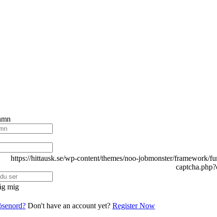
amn
g mig
lösenord?
Don't have an account yet?
Register Now