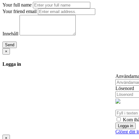
Your full name
Your friend email
Innehåll
Send
×
Logga in
Användarn
Lösenord
Kom ihå
Logga in
Glömt ditt 
×