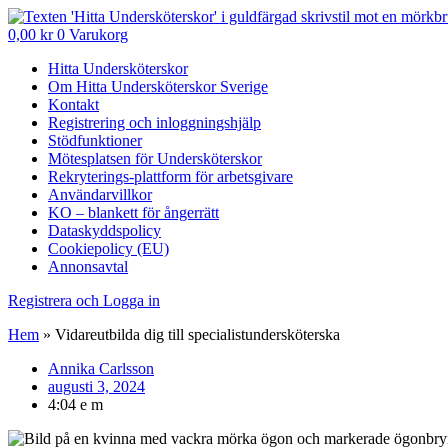
0,00
kr
0
Varukorg
Hitta Undersköterskor
Om Hitta Undersköterskor Sverige
Kontakt
Registrering och inloggningshjälp
Stödfunktioner
Mötesplatsen för Undersköterskor
Rekryterings-plattform för arbetsgivare
Användarvillkor
KO – blankett för ångerrätt
Dataskyddspolicy
Cookiepolicy (EU)
Annonsavtal
Registrera och Logga in
Hem
»
Vidareutbilda dig till specialistundersköterska
Annika Carlsson
augusti 3, 2024
4:04 e m