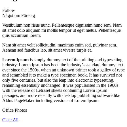
Follow
Något om Företag
Vestibulum non risus nunc. Pellentesque dignissim nunc sem. Nam
sit amet odio aliquam mi mollis tempor ut eget metus. Pellentesque
quis accumsan lorem.
Nam sit amet velit sollicitudin, maximus enim sed, pulvinar sem.
Aenean sed faucibus leo, sit amet viverra turpis et.
Lorem Ipsum
is simply dummy text of the printing and typesetting
industry. Lorem Ipsum has been the industry’s standard dummy text
ever since the 1500s, when an unknown printer took a galley of type
and scrambled it to make a type specimen book. It has survived not
only five centuries, but also the leap into electronic typesetting,
remaining essentially unchanged. It was popularised in the 1960s
with the release of Letraset sheets containing Lorem Ipsum
passages, and more recently with desktop publishing software like
Aldus PageMaker including versions of Lorem Ipsum.
Office Photos
Clear All