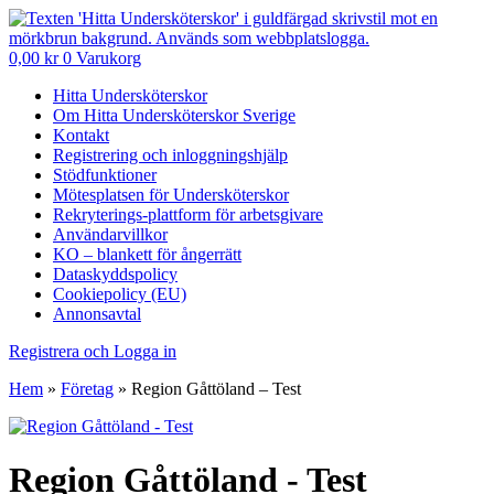
0,00
kr
0
Varukorg
Hitta Undersköterskor
Om Hitta Undersköterskor Sverige
Kontakt
Registrering och inloggningshjälp
Stödfunktioner
Mötesplatsen för Undersköterskor
Rekryterings-plattform för arbetsgivare
Användarvillkor
KO – blankett för ångerrätt
Dataskyddspolicy
Cookiepolicy (EU)
Annonsavtal
Registrera och Logga in
Hem
»
Företag
»
Region Gåttöland – Test
Region Gåttöland - Test