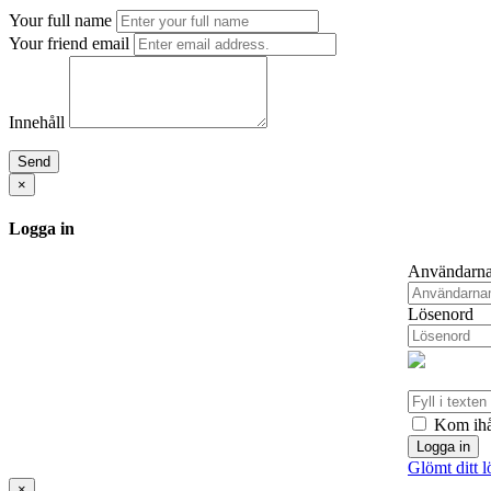
Your full name
Your friend email
Innehåll
Send
×
Logga in
Användarn
Lösenord
Kom ihå
Logga in
Glömt ditt 
×