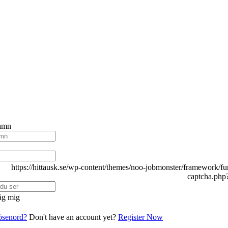
amn
g mig
lösenord?
Don't have an account yet?
Register Now