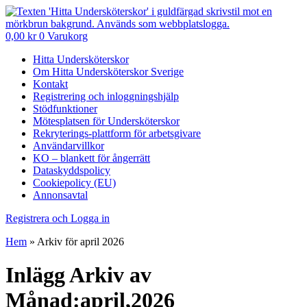
0,00
kr
0
Varukorg
Hitta Undersköterskor
Om Hitta Undersköterskor Sverige
Kontakt
Registrering och inloggningshjälp
Stödfunktioner
Mötesplatsen för Undersköterskor
Rekryterings-plattform för arbetsgivare
Användarvillkor
KO – blankett för ångerrätt
Dataskyddspolicy
Cookiepolicy (EU)
Annonsavtal
Registrera och Logga in
Hem
»
Arkiv för april 2026
Inlägg Arkiv av
Månad:april,2026