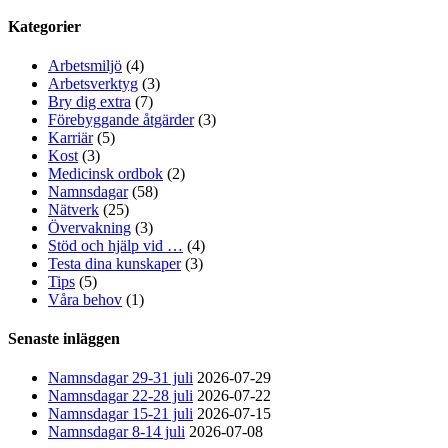
Kategorier
Arbetsmiljö
(4)
Arbetsverktyg
(3)
Bry dig extra
(7)
Förebyggande åtgärder
(3)
Karriär
(5)
Kost
(3)
Medicinsk ordbok
(2)
Namnsdagar
(58)
Nätverk
(25)
Övervakning
(3)
Stöd och hjälp vid …
(4)
Testa dina kunskaper
(3)
Tips
(5)
Våra behov
(1)
Senaste inläggen
Namnsdagar 29-31 juli
2026-07-29
Namnsdagar 22-28 juli
2026-07-22
Namnsdagar 15-21 juli
2026-07-15
Namnsdagar 8-14 juli
2026-07-08