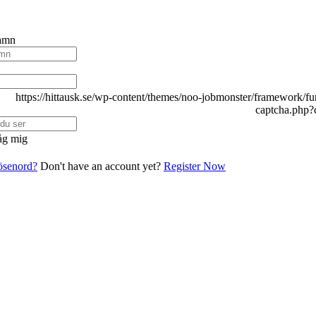
amn
g mig
lösenord?
Don't have an account yet?
Register Now