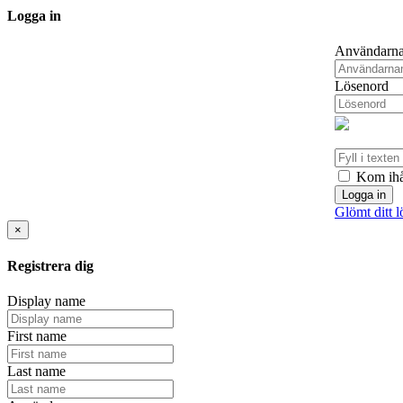
Logga in
Användarn
Lösenord
Kom ihå
Logga in
Glömt ditt 
×
Registrera dig
Display name
First name
Last name