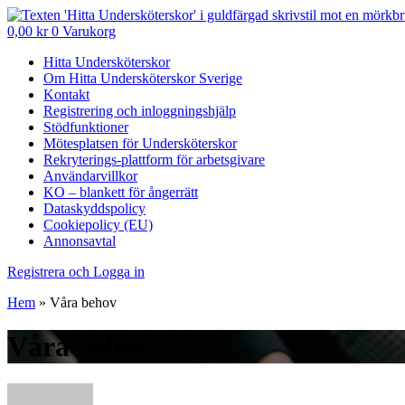
0,00
kr
0
Varukorg
Hitta Undersköterskor
Om Hitta Undersköterskor Sverige
Kontakt
Registrering och inloggningshjälp
Stödfunktioner
Mötesplatsen för Undersköterskor
Rekryterings-plattform för arbetsgivare
Användarvillkor
KO – blankett för ångerrätt
Dataskyddspolicy
Cookiepolicy (EU)
Annonsavtal
Registrera och Logga in
Hem
»
Våra behov
Våra behov