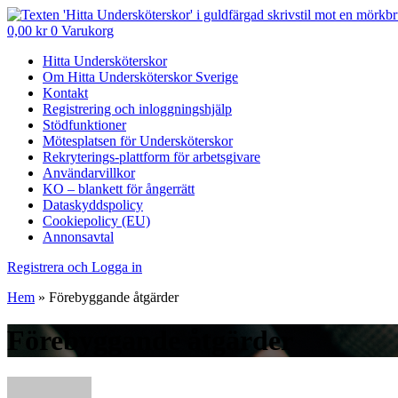
0,00
kr
0
Varukorg
Hitta Undersköterskor
Om Hitta Undersköterskor Sverige
Kontakt
Registrering och inloggningshjälp
Stödfunktioner
Mötesplatsen för Undersköterskor
Rekryterings-plattform för arbetsgivare
Användarvillkor
KO – blankett för ångerrätt
Dataskyddspolicy
Cookiepolicy (EU)
Annonsavtal
Registrera och Logga in
Hem
»
Förebyggande åtgärder
Förebyggande åtgärder