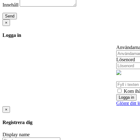
Innehåll
Send
×
Logga in
Användarn
Lösenord
Kom ihå
Logga in
Glömt ditt 
×
Registrera dig
Display name