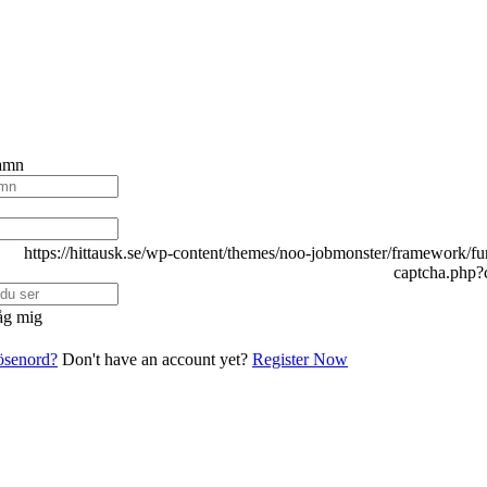
amn
g mig
lösenord?
Don't have an account yet?
Register Now