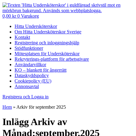
0,00
kr
0
Varukorg
Hitta Undersköterskor
Om Hitta Undersköterskor Sverige
Kontakt
Registrering och inloggningshjälp
Stödfunktioner
Mötesplatsen för Undersköterskor
Rekryterings-plattform för arbetsgivare
Användarvillkor
KO – blankett för ångerrätt
Dataskyddspolicy
Cookiepolicy (EU)
Annonsavtal
Registrera och Logga in
Hem
»
Arkiv för september 2025
Inlägg Arkiv av
Månad:september,2025